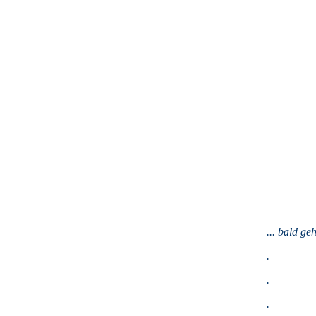
... bald geh
.
.
.